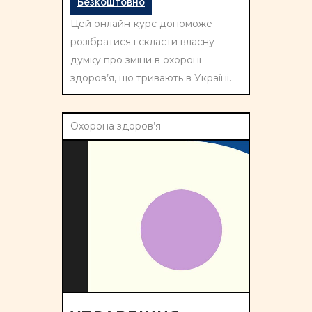
Безкоштовно
Цей онлайн-курс допоможе
розібратися і скласти власну
думку про зміни в охороні
здоров’я, що тривають в Україні.
Охорона здоров’я