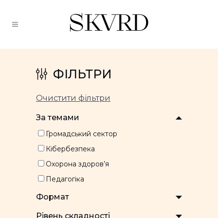
ФІЛЬТРИ
Очистити фільтри
За темами
Громадський сектор
Кібербезпека
Охорона здоров’я
Педагогіка
Формат
Рівень складності