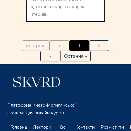
підготовці лікарів і лікарок-
інтернів.
« Перша
‹
1
2
›
Остання »
Платформа Києво-Могилянської
академії для онлайн-курсів
Головна
Лектори
Всі
Контакти
Розмістити