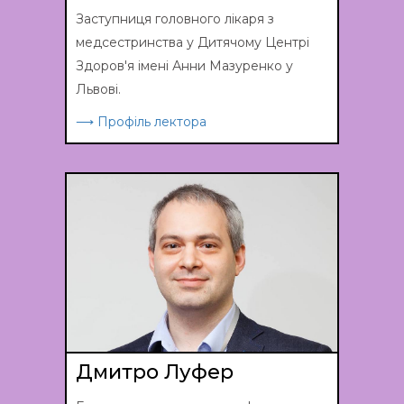
Заступниця головного лікаря з
медсестринства у Дитячому Центрі
Здоров'я імені Анни Мазуренко у
Львові.
⟶ Профіль лектора
Дмитро Луфер