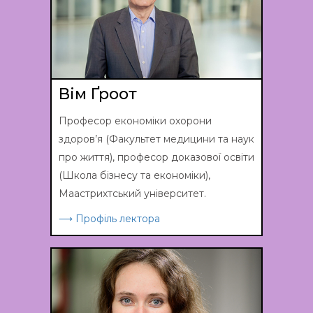
Вім Ґроот
Професор економіки охорони
здоров’я (Факультет медицини та наук
про життя), професор доказової освіти
(Школа бізнесу та економіки),
Маастрихтський університет.
⟶ Профіль лектора