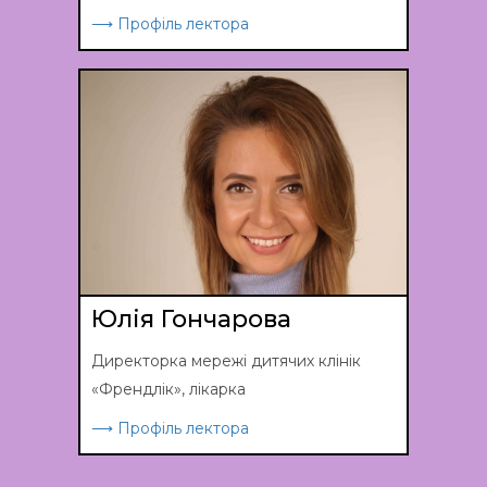
⟶ Профіль лектора
Юлія Гончарова
Директорка мережі дитячих клінік
«Френдлік», лікарка
⟶ Профіль лектора