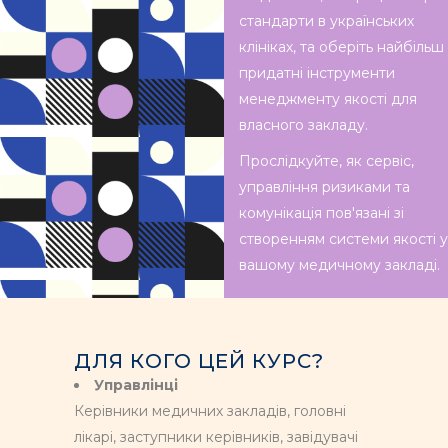
стандарти в українських
клініках
, та оберіть найбільш
придатні інструменти
менеджменту якості для
власного закладу.
Прослідкуйте, як сервіс,
управління ризиками та
комунікація пов'язані зі
створенням системи якості у
вашому медичному закладі.
ДЛЯ КОГО ЦЕЙ КУРС?
Управлінці
Керівники медичних закладів, головні
лікарі, заступники керівників, завідувачі