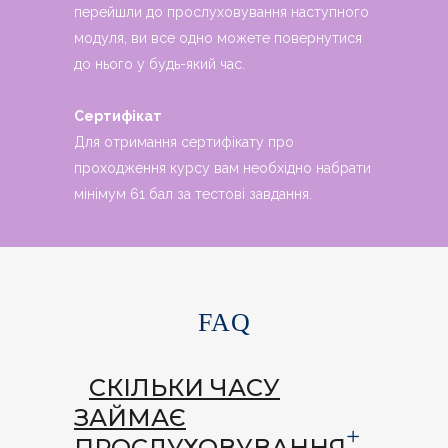
перейшли до прослуховування наступного
модуля, ви все одно можете повернутися
до нього у будь-який час.
Сертифікат
Для отримання сертифікату про
проходження курсу вам необхідно набрати
мінімум 61 бал за тестові завдання.
FAQ
СКІЛЬКИ ЧАСУ
ЗАЙМАЄ
ПРОСЛУХОВУВАННЯ