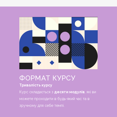
ФОРМАТ КУРСУ
Тривалість курсу
Курс складається з
десяти модулів
, які ви
можете проходити в будь-який час та в
зручному для себе темпі.