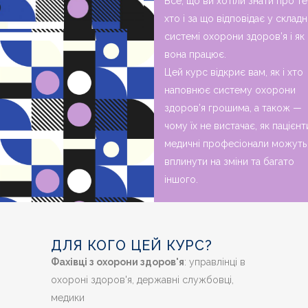
Все, що ви хотіли знати про те
хто і за що відповідає у складн
системі охорони здоров’я і як
вона працює.
Цей курс відкриє вам, як і хто
наповнює систему охорони
здоров’я грошима, а також —
чому їх не вистачає, як пацієнти
медичні професіонали можуть
вплинути на зміни та багато
іншого.
ДЛЯ КОГО ЦЕЙ КУРС?
Фахівці з охорони здоров'я
: управлінці в
охороні здоров'я, державні службовці,
медики