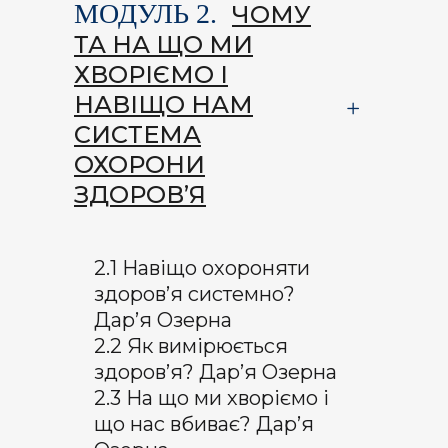
МОДУЛЬ 2.
ЧОМУ
ТА НА ЩО МИ
ХВОРІЄМО І
НАВІЩО НАМ
СИСТЕМА
ОХОРОНИ
ЗДОРОВ’Я
2.1 Навіщо охороняти
здоров’я системно?
Дар’я Озерна
2.2 Як вимірюється
здоров’я? Дар’я Озерна
2.3 На що ми хворіємо і
що нас вбиває? Дар’я