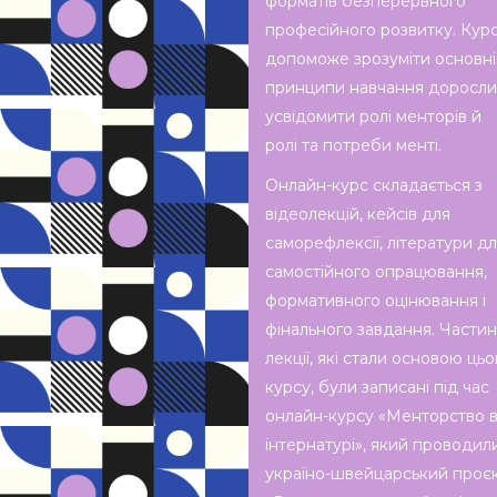
форматів безперервного
професійного розвитку. Кур
допоможе зрозуміти основні
принципи навчання доросли
усвідомити ролі менторів й
ролі та потреби менті.
Онлайн-курс складається з
відеолекцій, кейсів для
саморефлексії, літератури д
самостійного опрацювання,
формативного оцінювання і
фінального завдання. Части
лекції, які стали основою цьо
курсу, були записані під час
онлайн-курсу «Менторство 
інтернатурі», який проводил
україно-швейцарський проє