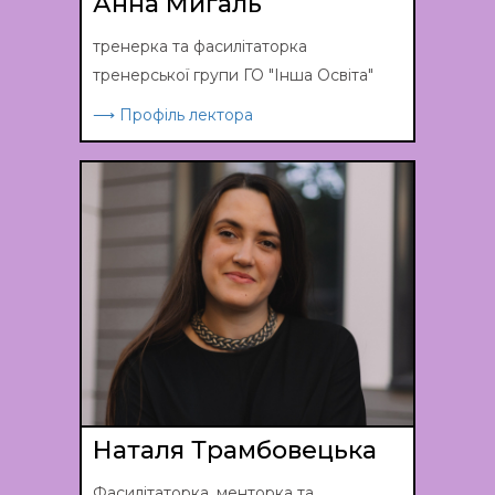
Анна Мигаль
тренерка та фасилітаторка
тренерської групи ГО "Інша Освіта"
⟶ Профіль лектора
Наталя Трамбовецька
Фасилітаторка, менторка та