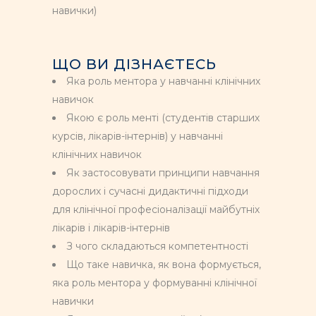
навички)
ЩО ВИ ДІЗНАЄТЕСЬ
Яка роль ментора у навчанні клінічних
навичок
Якою є роль менті (студентів старших
курсів, лікарів-інтернів) у навчанні
клінічних навичок
Як застосовувати принципи навчання
дорослих і сучасні дидактичні підходи
для клінічної професіоналізації майбутніх
лікарів і лікарів-інтернів
З чого складаються компетентності
Що таке навичка, як вона формується,
яка роль ментора у формуванні клінічної
навички