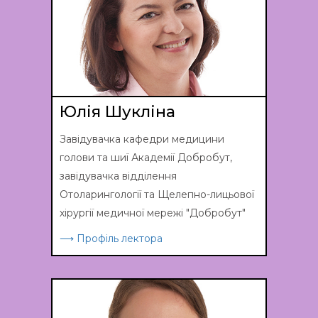
Юлія Шукліна
Завідувачка кафедри медицини
голови та шиї Академії Добробут,
завідувачка відділення
Отоларингології та Щелепно-лицьової
хірургії медичної мережі "Добробут"
⟶ Профіль лектора