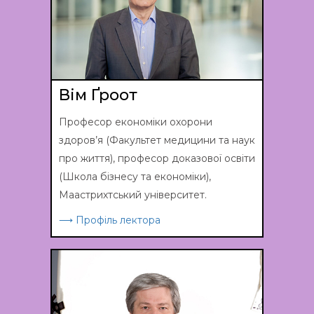
Вім Ґроот
Професор економіки охорони
здоров’я (Факультет медицини та наук
про життя), професор доказової освіти
(Школа бізнесу та економіки),
Маастрихтський університет.
⟶ Профіль лектора