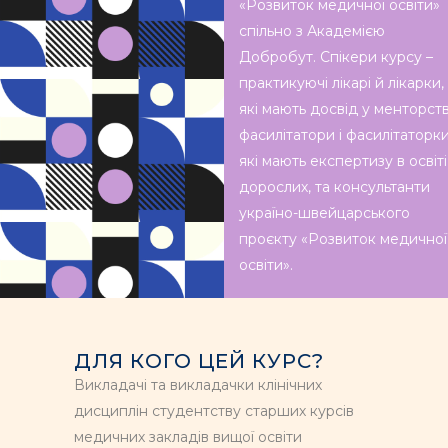
«Розвиток медичної освіти»
спільно з Академією
Добробут. Спікери курсу –
практикуючі лікарі й лікарки,
які мають досвід у менторств
фасилітатори і фасилітаторки
які мають експертизу в освіті
дорослих, та консультанти
україно-швейцарського
проєкту «Розвиток медичної
освіти».
ДЛЯ КОГО ЦЕЙ КУРС?
Викладачі та викладачки клінічних
дисциплін студентству старших курсів
медичних закладів вищої освіти