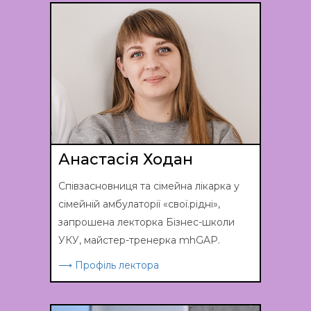
Анастасія Ходан
Співзасновниця та сімейна лікарка у
сімейній амбулаторії «свої.рідні»,
запрошена лекторка Бізнес-школи
УКУ, майстер-тренерка mhGAP.
⟶ Профіль лектора