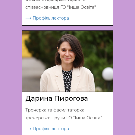
співзасновниця ГО "Інша Освіта"
⟶ Профіль лектора
Дарина Пирогова
Тренерка та фасилітаторка
тренерської групи ГО “Інша Освіта”
⟶ Профіль лектора