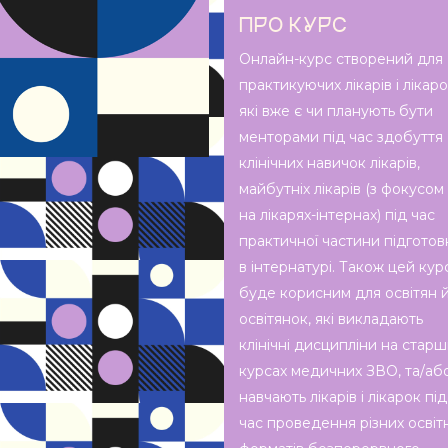
ПРО КУРС
Онлайн-курс створений для
практикуючих лікарів і лікаро
які вже є чи планують бути
менторами під час здобуття
клінічних навичок лікарів,
майбутніх лікарів (з фокусом
на лікарях-інтернах) під час
практичної частини підготов
в інтернатурі. Також цей кур
буде корисним для освітян 
освітянок, які викладають
клінічні дисципліни на стар
курсах медичних ЗВО, та/аб
навчають лікарів і лікарок під
час проведення різних освітн