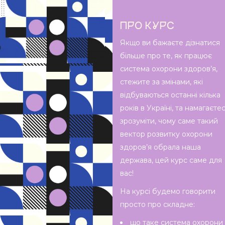
ПРО КУРС
Якщо ви бажаєте дізнатися
більше про те, як працює
система охорони здоров’я,
стежите за змінами, які
відбуваються останні кілька
років в Україні, та намагаєте
зрозуміти, чому саме такий
вектор розвитку охорони
здоров’я обрала наша
держава, цей курс саме для
вас!
На курсі будемо говорити
просто про складне:
що таке система охорони