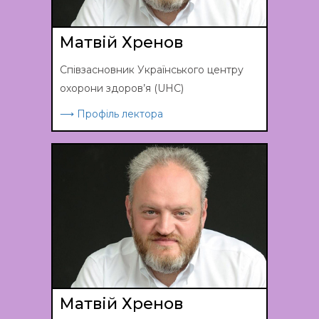
Матвій Хренов
Співзасновник Українського центру
охорони здоров’я (UHC)
⟶ Профіль лектора
Матвій Хренов