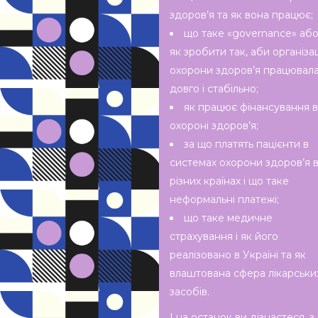
здоров’я та як вона працює;
що таке «governance» аб
як зробити так, аби організа
охорони здоров’я працювал
довго і стабільно;
як працює фінансування в
охороні здоров’я;
за що платять пацієнти в
системах охорони здоров’я 
різних країнах і що таке
неформальні платежі;
що таке медичне
страхування і як його
реалізовано в Україні та як
влаштована сфера лікарськи
засобів.
І на останок ви дізнаєтеся, з