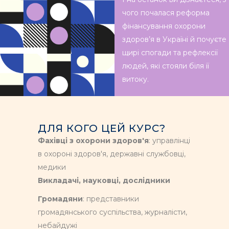
чого почалася реформа
фінансування охорони
здоров’я в Україні й почуєте
щирі спогади та рефлексії
людей, які стояли біля її
витоку.
ДЛЯ КОГО ЦЕЙ КУРС?
Фахівці з охорони здоров'я
: управлінці
в охороні здоров'я, державні службовці,
медики
Викладачі, науковці, дослідники
Громадяни
: представники
громадянського суспільства, журналісти,
небайдужі