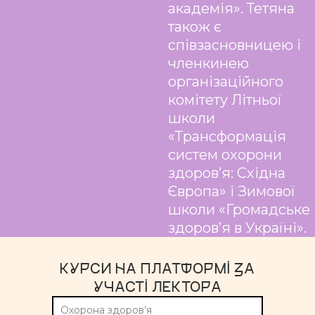
академія». Тетяна
також є
співзасновницею і
членкинею
організаційного
комітету Літньої
школи
«Трансформація
систем охорони
здоров’я: Східна
Європа» і Зимової
школи «Громадське
здоров’я в Україні».
КУРСИ НА ПЛАТФОРМІ ЗА
УЧАСТІ ЛЕКТОРА
Охорона здоров’я