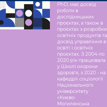
PhD, має досвід
роботи в
дослідницьких
проєктах, а також в
проєктах з розробки
освітніх продуктів та
досвід управління в
освіті і освітніх
проєктах. З 2004 по
2020 рік працювала
у Школі охорони
здоров’я, з 2020 - на
кафедрії соціології
Національного
університету
«Києво-
Могилянська