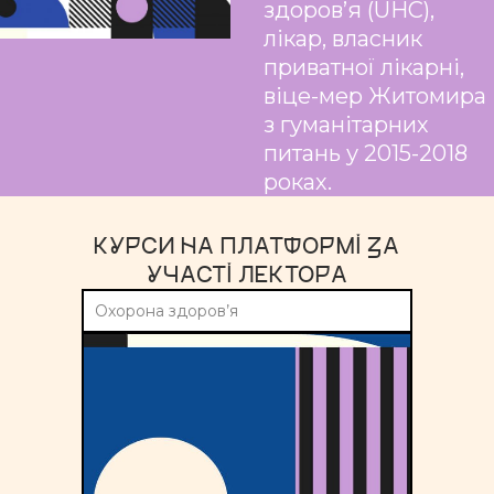
здоров’я (UHC),
лікар, власник
приватної лікарні,
віце-мер Житомира
з гуманітарних
питань у 2015-2018
роках.
КУРСИ НА ПЛАТФОРМІ ЗА
УЧАСТІ ЛЕКТОРА
Охорона здоров’я