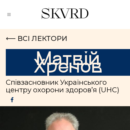
⟵ ВСІ ЛЕКТОРИ
Матвій
Хренов
Співзасновник Українського
центру охорони здоров’я (UHC)