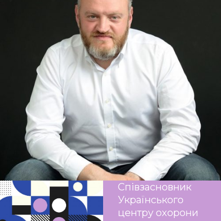
Співзасновник
Українського
центру охорони