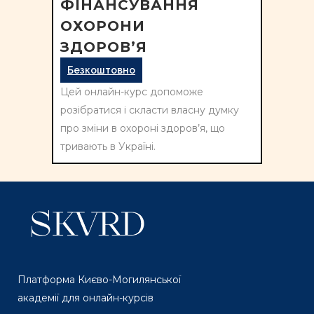
ФІНАНСУВАННЯ
ОХОРОНИ
ЗДОРОВ’Я
Безкоштовно
Цей онлайн-курс допоможе
розібратися і скласти власну думку
про зміни в охороні здоров’я, що
тривають в Україні.
Платформа Києво-Могилянської
академії для онлайн-курсів