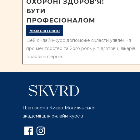
ОХОРОНІ ЗДОРОВ’Я:
БУТИ
ПРОФЕСІОНАЛОМ
Безкоштовно
Цей онлайн-курс допоможе скласти уявлення
про менторство та його роль у підготовці лікарів і
лікарок-інтернів.
Платформа Києво-Могилянської
академії для онлайн-курсів