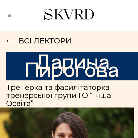
⟵ ВСІ ЛЕКТОРИ
Дарина
Пирогова
Тренерка та фасилітаторка
тренерської групи ГО “Інша
Освіта”