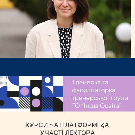
Тренерка та
фасилітаторка
тренерської групи
ГО “Інша Освіта”
КУРСИ НА ПЛАТФОРМІ ЗА
УЧАСТІ ЛЕКТОРА