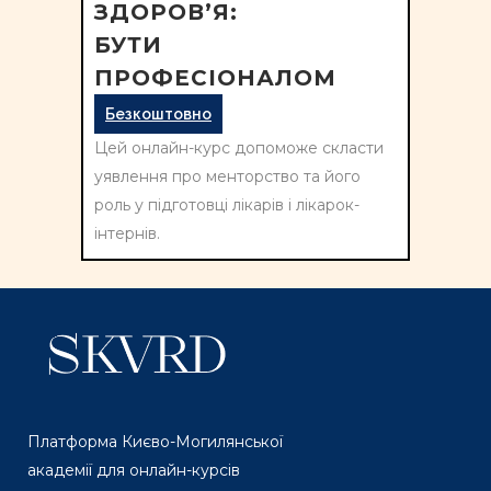
ЗДОРОВ’Я:
БУТИ
ПРОФЕСІОНАЛОМ
Безкоштовно
Цей онлайн-курс допоможе скласти
уявлення про менторство та його
роль у підготовці лікарів і лікарок-
інтернів.
Платформа Києво-Могилянської
академії для онлайн-курсів