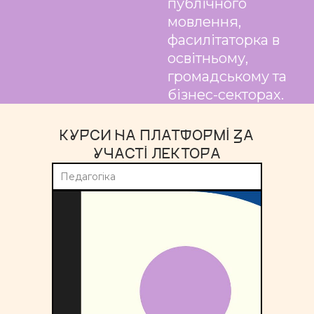
публічного
мовлення,
фасилітаторка в
освітньому,
громадському та
бізнес-секторах.
КУРСИ НА ПЛАТФОРМІ ЗА
УЧАСТІ ЛЕКТОРА
Педагогіка