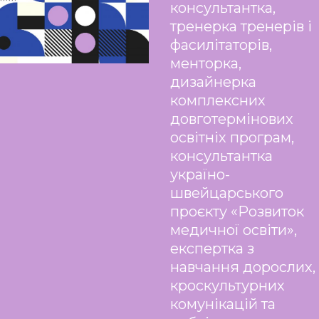
консультантка,
тренерка тренерів і
фасилітаторів,
менторка,
дизайнерка
комплексних
довготермінових
освітніх програм,
консультантка
україно-
швейцарського
проєкту «Розвиток
медичної освіти»,
експертка з
навчання дорослих,
кроскультурних
комунікацій та