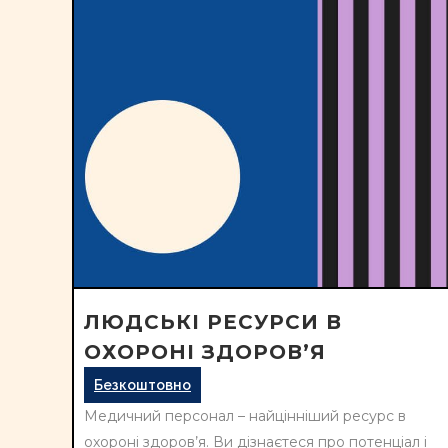
ЛЮДСЬКІ РЕСУРСИ В
ОХОРОНІ ЗДОРОВ’Я
Безкоштовно
Медичний персонал – найцінніший ресурс в
охороні здоров’я. Ви дізнаєтеся про потенціал і