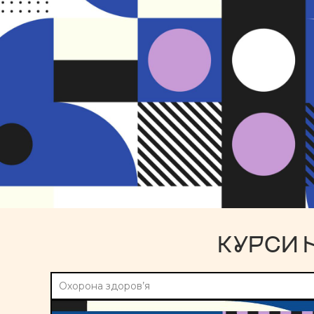
КУРСИ 
Охорона здоров’я