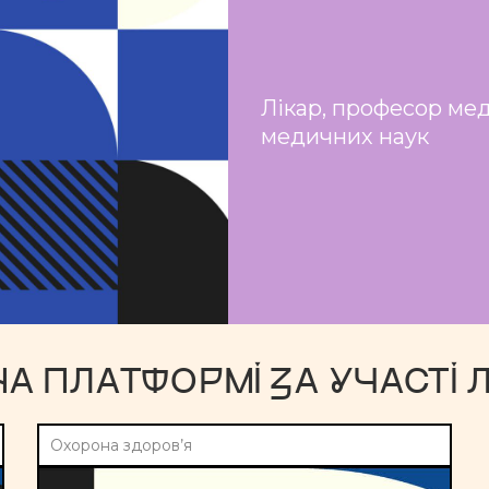
Лікар, професор ме
медичних наук
НА ПЛАТФОРМІ ЗА УЧАСТІ 
Охорона здоров’я