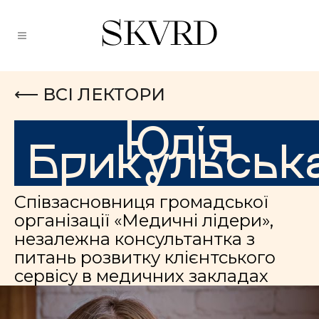
⟵ ВСІ ЛЕКТОРИ
Юлія
Брикульськ
Співзасновниця громадської
організації «Медичні лідери»,
незалежна консультантка з
питань розвитку клієнтського
сервісу в медичних закладах