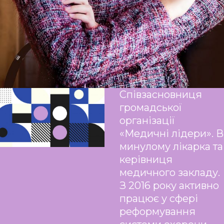
Співзасновниця
громадської
організації
«Медичні лідери». В
минулому лікарка та
керівниця
медичного закладу.
З 2016 року активно
працює у сфері
реформування