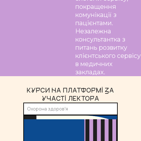
покращення
комунікації з
пацієнтами.
Незалежна
консультантка з
питань розвитку
клієнтського сервісу
в медичних
закладах.
КУРСИ НА ПЛАТФОРМІ ЗА
УЧАСТІ ЛЕКТОРА
Охорона здоров’я