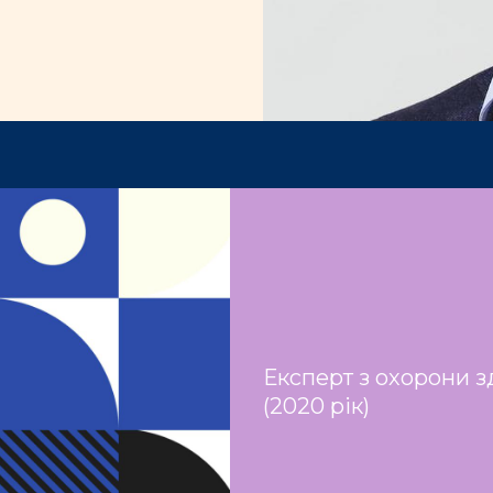
Експерт з охорони з
(2020 рік)