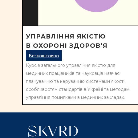
УПРАВЛІННЯ ЯКІСТЮ
В ОХОРОНІ ЗДОРОВ’Я
Безкоштовно
Курс з загального управління якістю для
медичних працівників та науковців навчає
плануванню та керуванню системами якості,
особливостям стандартів в Україні та методам
управління помилками в медичних закладах.