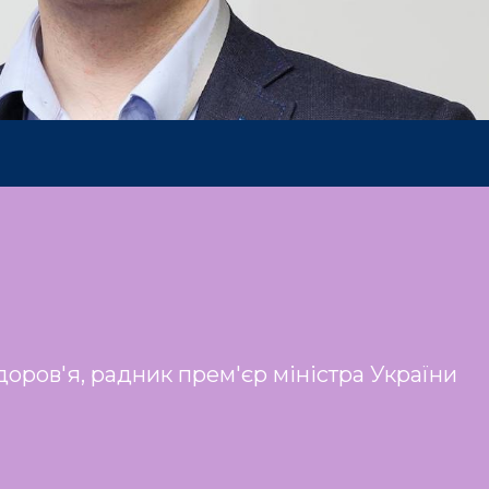
доров'я, радник прем'єр міністра України