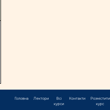
Головна
Лектори
Всі
Контакти
Розмістити
курси
курс