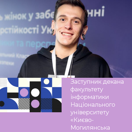
Заступник декана
факультету
інформатики
Національного
університету
«Києво-
Могилянська