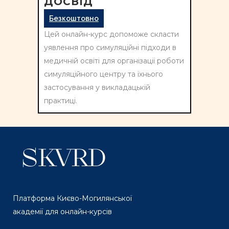
ДОСВІД
Безкоштовно
Цей онлайн-курс допоможе скласти
уявлення про симуляційні підходи в
медичній освіті для організації роботи
симуляційного центру та їхнього
застосування у викладацькій
практиці.
Платформа Києво-Могилянської
академії для онлайн-курсів