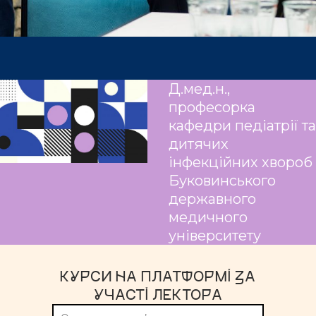
Д.мед.н.,
професорка
кафедри педіатрії та
дитячих
інфекційних хвороб
Буковинського
державного
медичного
університету
КУРСИ НА ПЛАТФОРМІ ЗА
УЧАСТІ ЛЕКТОРА