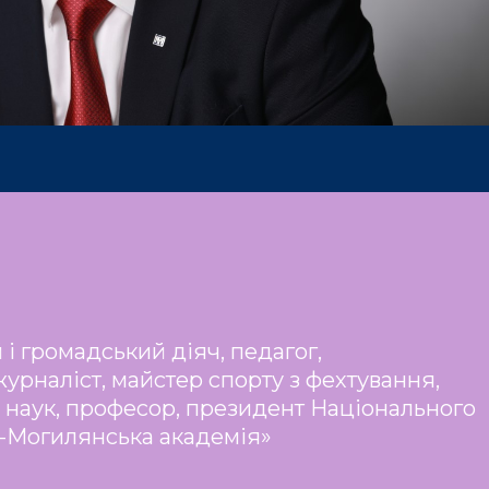
 і громадський діяч, педагог,
журналіст, майстер спорту з фехтування,
 наук, професор, президент Національного
о-Могилянська академія»