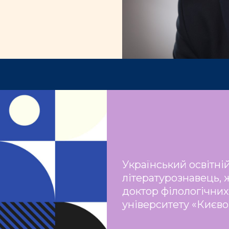
Український освітній
літературознавець, 
доктор філологічних
університету «Києв