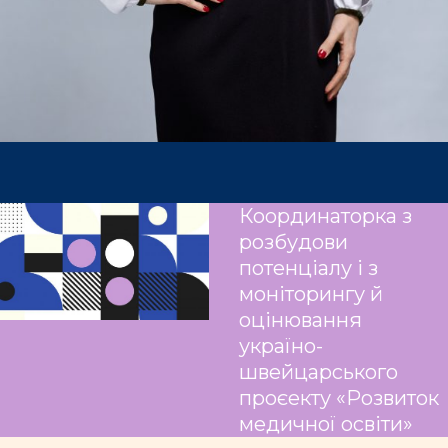
Координаторка з
розбудови
потенціалу і з
моніторингу й
оцінювання
україно-
швейцарського
проєекту «Розвиток
медичної освіти»