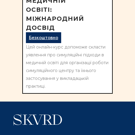
МЕДИЧНІЙ
ОСВІТІ:
МІЖНАРОДНИЙ
ДОСВІД
Безкоштовно
Цей онлайн-курс допоможе скласти
уявлення про симуляційні підходи в
медичній освіті для організації роботи
симуляційного центру та їхнього
застосування у викладацькій
практиці.