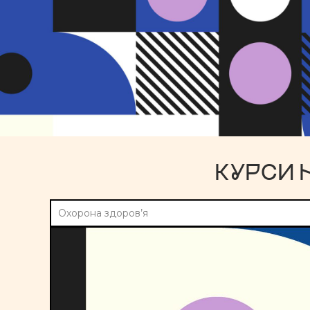
КУРСИ 
Охорона здоров’я