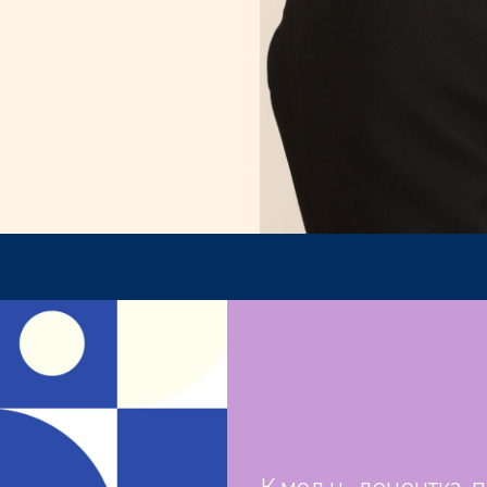
К.мед.н., доцентка,