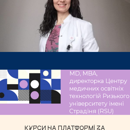
MD
,
MBA
,
директорка
Центру
медичних освітніх
технологій Ризького
університету імені
Страдіня
(RSU)
КУРСИ НА ПЛАТФОРМІ ЗА