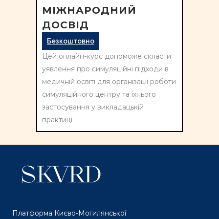
МІЖНАРОДНИЙ
ДОСВІД
Безкоштовно
Цей онлайн-курс допоможе скласти
уявлення про симуляційні підходи в
медичній освіті для організації роботи
симуляційного центру та їхнього
застосування у викладацькій
практиці.
Платформа Києво-Могилянської