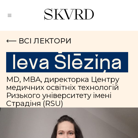
⟵ ВСІ ЛЕКТОРИ
Ieva
Š
l
ē
zi
ņ
a
MD
,
MBA
, директорка
Центру
медичних освітніх технологій
Ризького університету імені
Страдіня
(RSU)