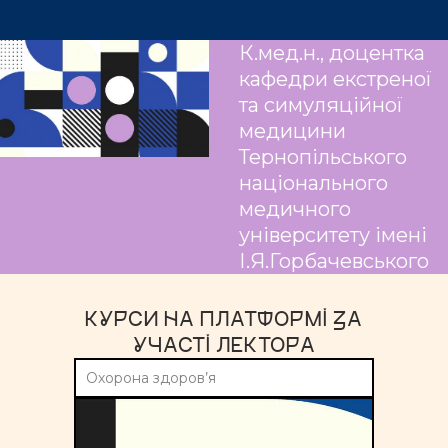
К.мед.н., доцентка
кафедри екстреної
та симуляційної
медицини
Тернопільського
національного
медичного
університету імені
І.Я.Горбачевського
КУРСИ НА ПЛАТФОРМІ ЗА
УЧАСТІ ЛЕКТОРА
Охорона здоров’я