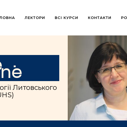
ОЛОВНА
ЛЕКТОРИ
ВСІ КУРСИ
КОНТАКТИ
РО
ė
enė
гії
Литовського
UHS)