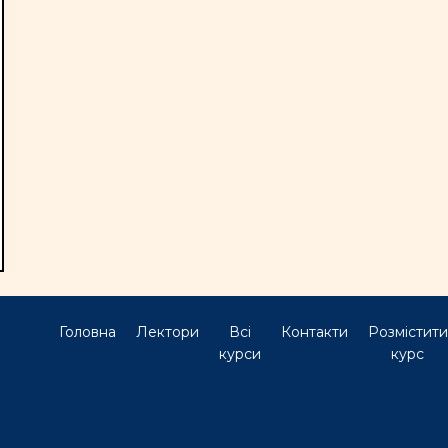
Головна
Лектори
Всі
Контакти
Розмістити
курси
курс