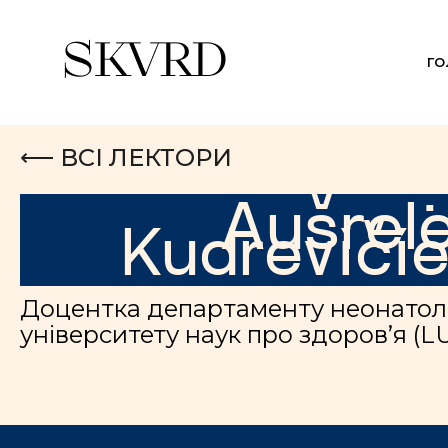
Г
⟵ ВСІ ЛЕКТОРИ
Aušrel
Kudreviči
Доцентка
департаменту
неонатоло
університету наук про здоров’я (L