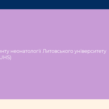
енту
неонатології
Литовського університету
LUHS)