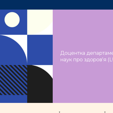
Доцентка
департам
наук про здоров’я (