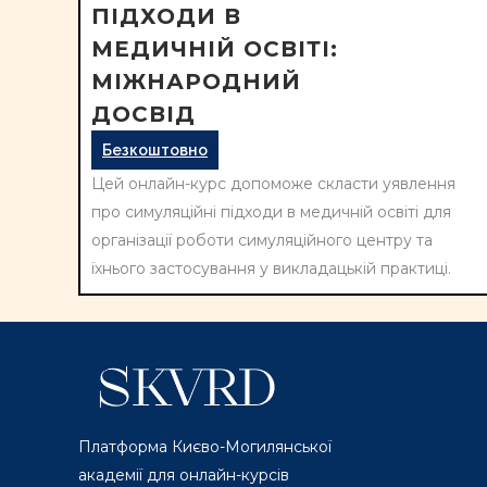
ПІДХОДИ В
МЕДИЧНІЙ ОСВІТІ:
МІЖНАРОДНИЙ
ДОСВІД
Безкоштовно
Цей онлайн-курс допоможе скласти уявлення
про симуляційні підходи в медичній освіті для
організації роботи симуляційного центру та
їхнього застосування у викладацькій практиці.
Платформа Києво-Могилянської
академії для онлайн-курсів