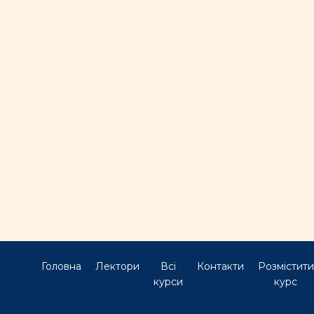
Головна
Лектори
Всі
Контакти
Розмістити
курси
курс